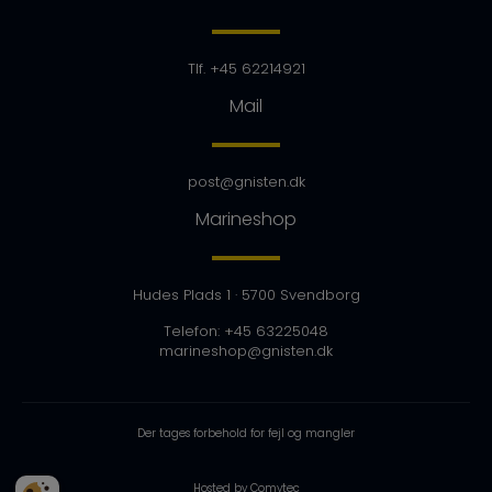
Tlf. +45 62214921
Mail
post@gnisten.dk
Marineshop
Hudes Plads 1
· 5700 Svendborg
Telefon: +45
63225048
marineshop@gnisten.dk
Der tages forbehold for fejl og mangler
Hosted by Comytec