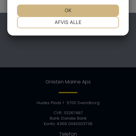
JA
NEJ
OK
JA
NEJ
NØDVENDIGE
PRÆFERENCER
AFVIS ALLE
JA
NEJ
JA
NEJ
MARKETING
STATISTIK
Gnisten Marine Aps
Hudes Plads 1
· 5700 Svendborg
CVR: 33267487
Bank: Danske Bank
Konto: 4366 0040003738
Telefon