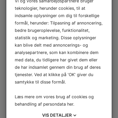
Vi og vores samarbejdspartnere bruger
Du er mere end velkommen til at kontakte os -
udfyld kontaktformularen nedenfor og vi vender
teknologier, herunder cookies, til at
tilbage hurtigst muligt.
indsamle oplysninger om dig til forskellige
formål, herunder: Tilpasning af annoncering,
bedre brugeroplevelse, funktionalitet,
statistik og marketing. Disse oplysninger
kan blive delt med annoncerings- og
analysepartnere, som kan kombinere dem
med data, du tidligere har givet dem eller
de har indsamlet gennem din brug af deres
tjenester. Ved at klikke på 'OK' giver du
samtykke til disse formål.
SEND BESKED
Læs mere om vores brug af cookies og
behandling af persondata
her
.
VIS
DETALJER