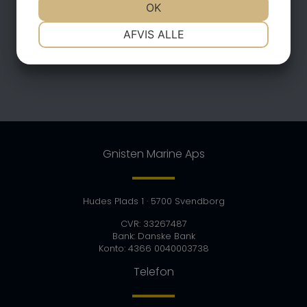
JA
NEJ
OK
JA
NEJ
NØDVENDIGE
PRÆFERENCER
AFVIS ALLE
JA
NEJ
JA
NEJ
MARKETING
STATISTIK
Gnisten Marine Aps
Hudes Plads 1
· 5700 Svendborg
CVR: 33267487
Bank: Danske Bank
Konto: 4366 0040003738
Telefon