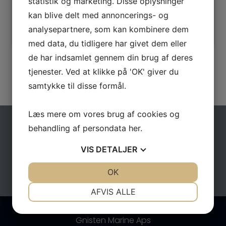
statistik og marketing. Disse oplysninger
IKKE PÅ LAGER
Galeon 390 HT “SOLGT”
kan blive delt med annoncerings- og
analysepartnere, som kan kombinere dem
med data, du tidligere har givet dem eller
de har indsamlet gennem din brug af deres
tjenester. Ved at klikke på 'OK' giver du
1
2
3
samtykke til disse formål.
Læs mere om vores brug af cookies og
behandling af persondata
her
.
VIS
DETALJER
JA
NEJ
OK
JA
NEJ
NØDVENDIGE
PRÆFERENCER
AFVIS ALLE
JA
NEJ
JA
NEJ
Gnisten Marine Aps
MARKETING
STATISTIK