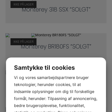
IKKE PÅ LAGER
Monterey 318 SSX “SOLGT”
IKKE PÅ LAGER
Monterey BR180FS “SOLGT”
Samtykke til cookies
Vi og vores samarbejdspartnere bruger
IKKE PÅ LAGER
Monterey 250 “SOLGT”
teknologier, herunder cookies, til at
indsamle oplysninger om dig til forskellige
formål, herunder: Tilpasning af annoncering,
bedre brugeroplevelse, funktionalitet,